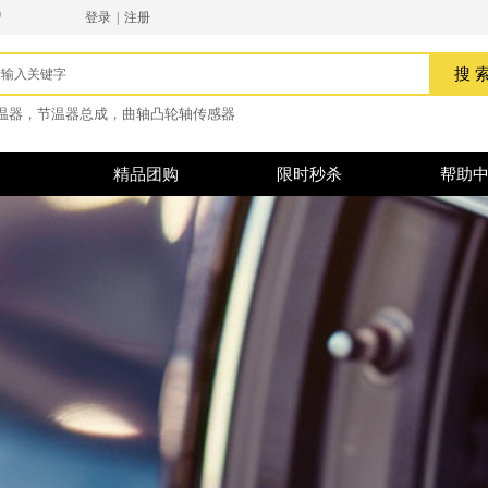
9
登录
|
注册
搜索
搜 
温器，节温器总成，曲轴
凸轮轴传感器
精品团购
限时秒杀
帮助